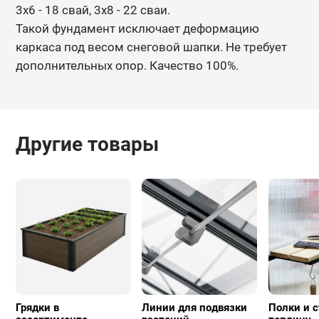
3х6 - 18 свай, 3х8 - 22 сваи.
Такой фундамент исключает деформацию
каркаса под весом снеговой
шапки. Не требует
дополнительных опор. Качество 100%.
Другие товары
Грядки в
Линии для подвязки
Полки и с