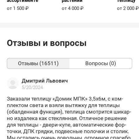
ассортименте
растений
теплицу
от 1 500 ₽
от 4 000 ₽
от 2 000 ₽
Отзывы и вопросы
Отзывы (16511)
Вопросы (0)
Дмитрий Львович
5/20/2024
За­ка­за­ли теп­ли­цу «Домик МПК» 3,5х6м, с ком­
плек­том света и взяли вы­тяж­ку для теп­ли­цы
(обал­ден­ная функ­ция), теп­ли­ца смот­рит­ся ши­кар­
но из­да­ле­ка как стек­лян­ная. От­лич­ное ре­ше­ние
для теп­ли­цы - двери-​купе, ав­то­ма­ти­че­ские фор­
точ­ки, ДПК гряд­ки, под­вес­ные по­лоч­ки и сто­лик.
Мы оста­лись очень до­воль­ны, огром­ное спа­си­бо