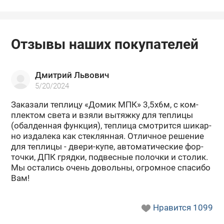
Отзывы наших покупателей
Дмитрий Львович
5/20/2024
За­ка­за­ли теп­ли­цу «Домик МПК» 3,5х6м, с ком­
плек­том света и взяли вы­тяж­ку для теп­ли­цы
(обал­ден­ная функ­ция), теп­ли­ца смот­рит­ся ши­кар­
но из­да­ле­ка как стек­лян­ная. От­лич­ное ре­ше­ние
для теп­ли­цы - двери-​купе, ав­то­ма­ти­че­ские фор­
точ­ки, ДПК гряд­ки, под­вес­ные по­лоч­ки и сто­лик.
Мы оста­лись очень до­воль­ны, огром­ное спа­си­бо
Вам!
Нравится
1099