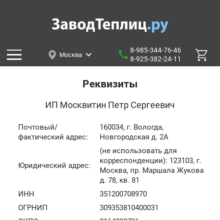
8-985-344-76-46
Москва
8-925-382-24-11
Реквизиты
ИП Москвитин Петр Сергеевич
Почтовый/
160034, г. Вологда,
фактический адрес:
Новгородская д. 2А
(не использовать для
корреспонденции): 123103, г.
Юридический адрес:
Москва, пр. Маршала Жукова
д. 78, кв. 81
ИНН
351200708970
ОГРНИП
309353810400031